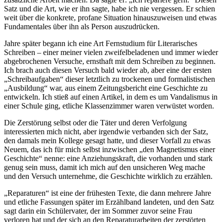
Satz und die Art, wie er ihn sagte, habe ich nie vergessen. Er schien
weit über die konkrete, profane Situation hinauszuweisen und etwas
Fundamentales über ihn als Person auszudrücken.
Jahre später begann ich eine Art Fernstudium für Literarisches
Schreiben – einer meiner vielen zweifelbeladenen und immer wieder
abgebrochenen Versuche, ernsthaft mit dem Schreiben zu beginnen.
Ich brach auch diesen Versuch bald wieder ab, aber eine der ersten
„Schreibaufgaben“ dieser letztlich zu trockenen und formalistischen
„Ausbildung“ war, aus einem Zeitungsbericht eine Geschichte zu
entwickeln. Ich stieß auf einen Artikel, in dem es um Vandalismus in
einer Schule ging, etliche Klassenzimmer waren verwüstet worden.
Die Zerstörung selbst oder die Täter und deren Verfolgung
interessierten mich nicht, aber irgendwie verbanden sich der Satz,
den damals mein Kollege gesagt hatte, und dieser Vorfall zu etwas
Neuem, das ich für mich selbst inzwischen „den Magnetismus einer
Geschichte“ nenne: eine Anziehungskraft, die vorhanden und stark
genug sein muss, damit ich mich auf den unsicheren Weg mache
und den Versuch unternehme, die Geschichte wirklich zu erzählen.
„Reparaturen“ ist eine der frühesten Texte, die dann mehrere Jahre
und etliche Fassungen später im Erzählband landeten, und den Satz
sagt darin ein Schülervater, der im Sommer zuvor seine Frau
verloren hat und der sich an den Reparaturarbeiten der zerstörten