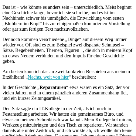
Das ist – wie könnte es anders sein – unterschiedlich. Meist beginnt
eine Geschichte lange, bevor ich sie schreibe, und es ist im
Nachhinein schwer bis unmöglich, die Entwicklung vom ersten
„Blubbern im Kopf“ bis zur einigermaßen konturierten Vorstellung
oder gar zum fertigen Text nachzuvollziehen.
Dennoch kommen verschiedene „Dinge“ auf diesem Weg immer
wieder vor. Oft sind es zum Beispiel zwei disparate Schnipsel –
Sätze, Begebenheiten, Themen, Figuren –, die sich in meinem Kopf
zu etwas Neuem verbinden und den Impuls für eine Geschichte
geben.
Am besten kann ich das an zwei konkreten Beispielen aus meinem
Erzählband „
Nachts, weit von hier
“ beschreiben:
In der Geschichte „
Reparaturen
“ etwa waren es ein Satz, der vor
vielen Jahren und in einem gänzlich anderen Zusammenhang fiel,
und ein kurzer Zeitungsartikel.
Den Satz sagte ein IT-Kollege in der Zeit, als ich noch in
Festanstellung arbeitete. Wir hatten ein gemeinsames Büro, und
etwas an meinem Schreibtisch war kaputt. Mein Kollege bot mir an,
Werkzeug mitzubringen und den Tisch zu reparieren. Wir standen
damals alle unter Zeitdruck, und ich winkte ab, ich wollte ihm keine
zusätzliche Arbeit machen. Da sagte er: „Ich repariere gern.“ Diesen