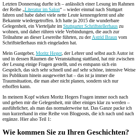
Letzten Donnerstag durfte ich – anlässlich einer Lesung im Rahmen
der Reihe „
Literatur im Salon
“ – wieder einmal nach Stuttgart
fahren und habe dabei viele nette Leute kennengelernt und alte
Bekannte wiedergetroffen. Ich hatte ja 2015 die wunderbare
Gelegenheit, ein Vierteljahr im
Stuttgarter Schriftstellerhaus
zu
wohnen, und daher rühren viele Verbindungen, die auch zur
Teilnahme an dieser Lesereihe führten, zu der
Astrid Braun
vom
Schriftstellerhaus mich eingeladen hat.
Mein Gastgeber,
Moritz Heger
, der Lehrer und selbst auch Autor ist
und in dessen Räumen die Veranstaltung stattfand, hat mir zwischen
der Lesung einige Fragen gestellt, und es entspann sich ein
Gespräch, das sich sehr schnell und auf sehr schöne, intensive Weise
ins Publikum hinein ausgeweitet hat – das ist ja immer die
Traumsituation, die man aber nicht planen, sondern sich nur
erhoffen kann.
In meinem Kopf wirken Moritz Hegers Fragen immer noch nach
und geben mir die Gelegenheit, mir über einiges klar zu werden –
ausführlicher, als man das normalerweise tut. Das Ganze packe ich
nun kurzerhand in eine Reihe von Blogposts, die ich nach und nach
ergänze. Hier also Teil 1:
Wie kommen Sie zu Ihren Geschichten?