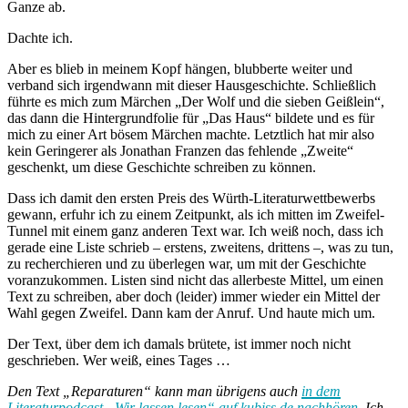
Ganze ab.
Dachte ich.
Aber es blieb in meinem Kopf hängen, blubberte weiter und
verband sich irgendwann mit dieser Hausgeschichte. Schließlich
führte es mich zum Märchen „Der Wolf und die sieben Geißlein“,
das dann die Hintergrundfolie für „Das Haus“ bildete und es für
mich zu einer Art bösem Märchen machte. Letztlich hat mir also
kein Geringerer als Jonathan Franzen das fehlende „Zweite“
geschenkt, um diese Geschichte schreiben zu können.
Dass ich damit den ersten Preis des Würth-Literaturwettbewerbs
gewann, erfuhr ich zu einem Zeitpunkt, als ich mitten im Zweifel-
Tunnel mit einem ganz anderen Text war. Ich weiß noch, dass ich
gerade eine Liste schrieb – erstens, zweitens, drittens –, was zu tun,
zu recherchieren und zu überlegen war, um mit der Geschichte
voranzukommen. Listen sind nicht das allerbeste Mittel, um einen
Text zu schreiben, aber doch (leider) immer wieder ein Mittel der
Wahl gegen Zweifel. Dann kam der Anruf. Und haute mich um.
Der Text, über dem ich damals brütete, ist immer noch nicht
geschrieben. Wer weiß, eines Tages …
Den Text „Reparaturen“ kann man übrigens auch
in dem
Literaturpodcast „Wir lassen lesen“ auf kubiss.de nachhören
. Ich