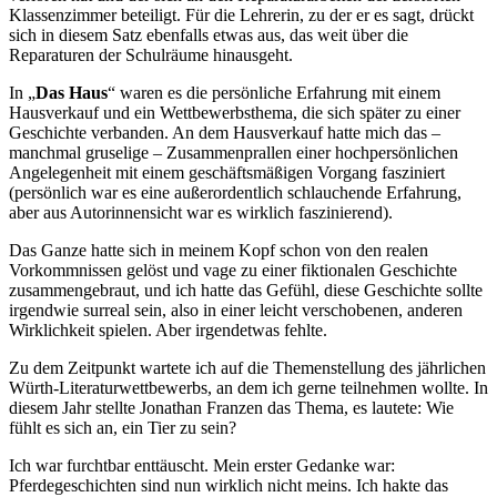
Klassenzimmer beteiligt. Für die Lehrerin, zu der er es sagt, drückt
sich in diesem Satz ebenfalls etwas aus, das weit über die
Reparaturen der Schulräume hinausgeht.
In „
Das Haus
“ waren es die persönliche Erfahrung mit einem
Hausverkauf und ein Wettbewerbsthema, die sich später zu einer
Geschichte verbanden. An dem Hausverkauf hatte mich das –
manchmal gruselige – Zusammenprallen einer hochpersönlichen
Angelegenheit mit einem geschäftsmäßigen Vorgang fasziniert
(persönlich war es eine außerordentlich schlauchende Erfahrung,
aber aus Autorinnensicht war es wirklich faszinierend).
Das Ganze hatte sich in meinem Kopf schon von den realen
Vorkommnissen gelöst und vage zu einer fiktionalen Geschichte
zusammengebraut, und ich hatte das Gefühl, diese Geschichte sollte
irgendwie surreal sein, also in einer leicht verschobenen, anderen
Wirklichkeit spielen. Aber irgendetwas fehlte.
Zu dem Zeitpunkt wartete ich auf die Themenstellung des jährlichen
Würth-Literaturwettbewerbs, an dem ich gerne teilnehmen wollte. In
diesem Jahr stellte Jonathan Franzen das Thema, es lautete: Wie
fühlt es sich an, ein Tier zu sein?
Ich war furchtbar enttäuscht. Mein erster Gedanke war:
Pferdegeschichten sind nun wirklich nicht meins. Ich hakte das