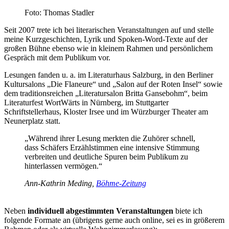
Foto: Thomas Stadler
Seit 2007 trete ich bei literarischen Veranstaltungen auf und stelle
meine Kurzgeschichten, Lyrik und Spoken-Word-Texte auf der
großen Bühne ebenso wie in kleinem Rahmen und persönlichem
Gespräch mit dem Publikum vor.
Lesungen fanden u. a. im Literaturhaus Salzburg, in den Berliner
Kultursalons „Die Flaneure“ und „Salon auf der Roten Insel“ sowie
dem traditionsreichen „Literatursalon Britta Gansebohm“, beim
Literaturfest WortWärts in Nürnberg, im Stuttgarter
Schriftstellerhaus, Kloster Irsee und im Würzburger Theater am
Neunerplatz statt.
„Während ihrer Lesung merkten die Zuhörer schnell,
dass Schäfers Erzählstimmen eine intensive Stimmung
verbreiten und deutliche Spuren beim Publikum zu
hinterlassen vermögen.“
Ann-Kathrin Meding,
Böhme-Zeitung
Neben
individuell abgestimmten Veranstaltungen
biete ich
folgende Formate an (übrigens gerne auch online, sei es in größerem