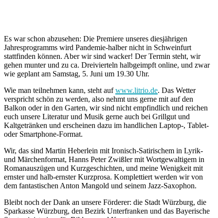
Es war schon abzusehen: Die Premiere unseres diesjährigen
Jahresprogramms wird Pandemie-halber nicht in Schweinfurt
stattfinden können. Aber wir sind wacker! Der Termin steht, wir
gehen munter und zu ca. Dreivierteln halbgeimpft online, und zwar
wie geplant am Samstag, 5. Juni um 19.30 Uhr.
Wie man teilnehmen kann, steht auf
www.litrio.de
. Das Wetter
verspricht schön zu werden, also nehmt uns gerne mit auf den
Balkon oder in den Garten, wir sind nicht empfindlich und reichen
euch unsere Literatur und Musik gerne auch bei Grillgut und
Kaltgetränken und erscheinen dazu im handlichen Laptop-, Tablet-
oder Smartphone-Format.
Wir, das sind Martin Heberlein mit Ironisch-Satirischem in Lyrik-
und Märchenformat, Hanns Peter Zwißler mit Wortgewaltigem in
Romanauszügen und Kurzgeschichten, und meine Wenigkeit mit
ernster und halb-ernster Kurzprosa. Komplettiert werden wir von
dem fantastischen Anton Mangold und seinem Jazz-Saxophon.
Bleibt noch der Dank an unsere Förderer: die Stadt Würzburg, die
Sparkasse Würzburg, den Bezirk Unterfranken und das Bayerische