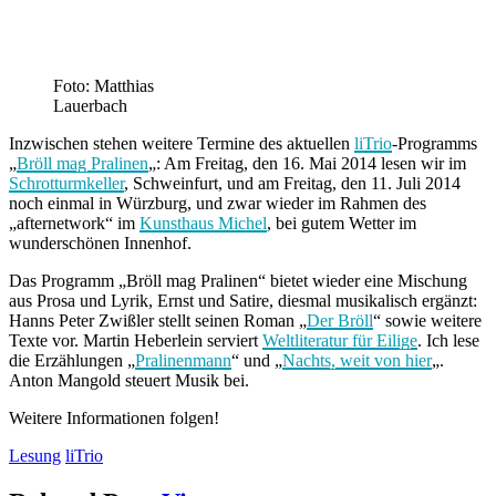
Foto: Matthias
Lauerbach
Inzwischen stehen weitere Termine des aktuellen
liTrio
-Programms
„
Bröll mag Pralinen
„: Am Freitag, den 16. Mai 2014 lesen wir im
Schrotturmkeller
, Schweinfurt, und am Freitag, den 11. Juli 2014
noch einmal in Würzburg, und zwar wieder im Rahmen des
„afternetwork“ im
Kunsthaus Michel
, bei gutem Wetter im
wunderschönen Innenhof.
Das Programm „Bröll mag Pralinen“ bietet wieder eine Mischung
aus Prosa und Lyrik, Ernst und Satire, diesmal musikalisch ergänzt:
Hanns Peter Zwißler stellt seinen Roman „
Der Bröll
“ sowie weitere
Texte vor. Martin Heberlein serviert
Weltliteratur für Eilige
. Ich lese
die Erzählungen „
Pralinenmann
“ und „
Nachts, weit von hier
„.
Anton Mangold steuert Musik bei.
Weitere Informationen folgen!
Lesung
liTrio