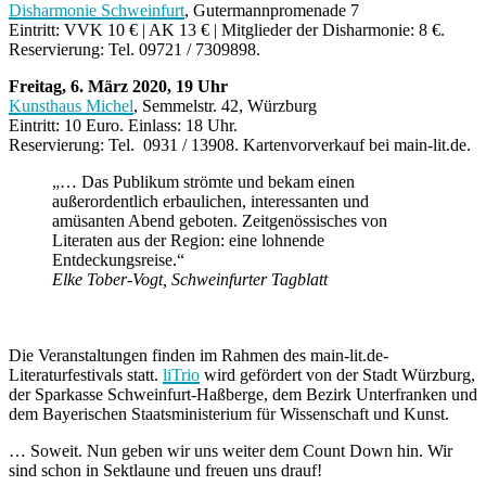
Disharmonie Schweinfurt
, Gutermannpromenade 7
Eintritt: VVK 10 € | AK 13 € | Mitglieder der Disharmonie: 8 €.
Reservierung: Tel. 09721 / 7309898.
Freitag, 6. März 2020, 19 Uhr
Kunsthaus Michel
, Semmelstr. 42, Würzburg
Eintritt: 10 Euro. Einlass: 18 Uhr.
Reservierung: Tel. 0931 / 13908. Kartenvorverkauf bei
main-lit.de
.
„… Das Publikum strömte und bekam einen
außerordentlich erbaulichen, interessanten und
amüsanten Abend geboten. Zeitgenössisches von
Literaten aus der Region: eine lohnende
Entdeckungsreise.“
Elke Tober-Vogt, Schweinfurter Tagblatt
Die Veranstaltungen finden im Rahmen des
main-lit.de
-
Literaturfestivals statt.
liTrio
wird gefördert von der Stadt Würzburg,
der Sparkasse Schweinfurt-Haßberge, dem Bezirk Unterfranken und
dem Bayerischen Staatsministerium für Wissenschaft und Kunst.
… Soweit. Nun geben wir uns weiter dem Count Down hin. Wir
sind schon in Sektlaune und freuen uns drauf!