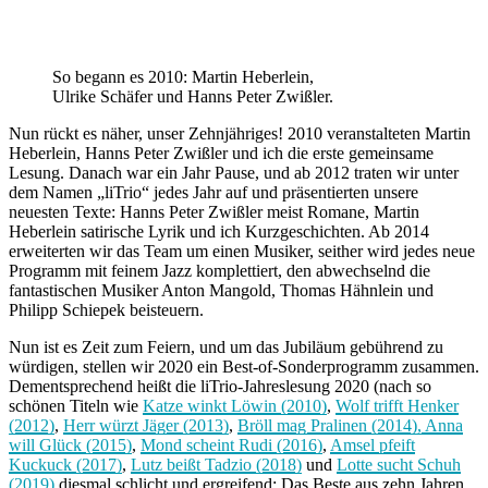
So begann es 2010: Martin Heberlein,
Ulrike Schäfer und Hanns Peter Zwißler.
Nun rückt es näher, unser Zehnjähriges! 2010 veranstalteten Martin
Heberlein, Hanns Peter Zwißler und ich die erste gemeinsame
Lesung. Danach war ein Jahr Pause, und ab 2012 traten wir unter
dem Namen „liTrio“ jedes Jahr auf und präsentierten unsere
neuesten Texte: Hanns Peter Zwißler meist Romane, Martin
Heberlein satirische Lyrik und ich Kurzgeschichten. Ab 2014
erweiterten wir das Team um einen Musiker, seither wird jedes neue
Programm mit feinem Jazz komplettiert, den abwechselnd die
fantastischen Musiker Anton Mangold, Thomas Hähnlein und
Philipp Schiepek beisteuern.
Nun ist es Zeit zum Feiern, und um das Jubiläum gebührend zu
würdigen, stellen wir 2020 ein Best-of-Sonderprogramm zusammen.
Dementsprechend heißt die liTrio-Jahreslesung 2020 (nach so
schönen Titeln wie
Katze winkt Löwin (2010)
,
Wolf trifft Henker
(2012)
,
Herr würzt Jäger (2013)
,
Bröll mag Pralinen (2014),
Anna
will Glück (2015)
,
Mond scheint Rudi (2016)
,
Amsel pfeift
Kuckuck (2017)
,
Lutz beißt Tadzio (2018)
und
Lotte sucht Schuh
(2019)
diesmal schlicht und ergreifend: Das Beste aus zehn Jahren.