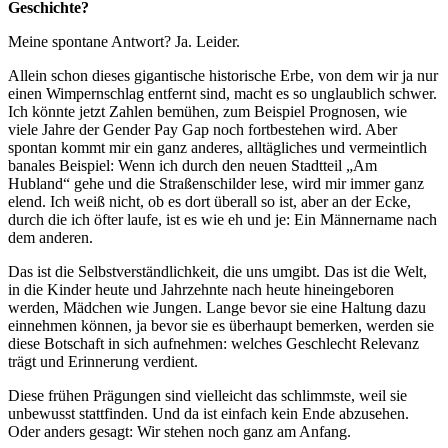
Geschichte?
Meine spontane Antwort? Ja. Leider.
Allein schon dieses gigantische historische Erbe, von dem wir ja nur
einen Wimpernschlag entfernt sind, macht es so unglaublich schwer.
Ich könnte jetzt Zahlen bemühen, zum Beispiel Prognosen, wie
viele Jahre der Gender Pay Gap noch fortbestehen wird. Aber
spontan kommt mir ein ganz anderes, alltägliches und vermeintlich
banales Beispiel: Wenn ich durch den neuen Stadtteil „Am
Hubland“ gehe und die Straßenschilder lese, wird mir immer ganz
elend. Ich weiß nicht, ob es dort überall so ist, aber an der Ecke,
durch die ich öfter laufe, ist es wie eh und je: Ein Männername nach
dem anderen.
Das ist die Selbstverständlichkeit, die uns umgibt. Das ist die Welt,
in die Kinder heute und Jahrzehnte nach heute hineingeboren
werden, Mädchen wie Jungen. Lange bevor sie eine Haltung dazu
einnehmen können, ja bevor sie es überhaupt bemerken, werden sie
diese Botschaft in sich aufnehmen: welches Geschlecht Relevanz
trägt und Erinnerung verdient.
Diese frühen Prägungen sind vielleicht das schlimmste, weil sie
unbewusst stattfinden. Und da ist einfach kein Ende abzusehen.
Oder anders gesagt: Wir stehen noch ganz am Anfang.