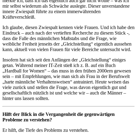
merkte ich, dass ich das eigentlich auch gar nicht wollte – was ich
mir selbst wiederum als Schwäche auslegte. Dieser unverstandene
innere Zwiespalt führte zu einem immerwährenden
Kräfteverschleiß.
Ich glaube, diesen Zwiespalt kennen viele Frauen. Und ich habe den
Eindruck – auch nach der vertieften Recherche zu diesem Stück -,
dass die Falle des männlichen Maßstabs und die Frage, wie
weibliche Freiheit jenseits der „Gleichstellung“ eigentlich aussehen
kann, aktuell von vielen Frauen für viele Bereiche untersucht wird.
Insofern hat sich seit den Anfängen der „Gleichstellung“ einiges
getan. Während meiner IT-Zeit stieß ich z. B. auf ein Buch
„Hardball for Women“ – das muss in den frühen 2000ern gewesen
sein – mit Empfehlungen, wie man sich als Frau in der Berufswelt
„harte männliche Verhaltensweisen“ antrainiert. Heute weisen das
viele zurück und stellen die Frage, was davon eigentlich gut und
gesellschaftlich nützlich ist und welche wir – auch die Männer –
hinter uns lassen sollten.
Hilft der Blick in die Vergangenheit die gegenwärtigen
Probleme zu verstehen?
Er hilft, die Tiefe des Problems zu verstehen.