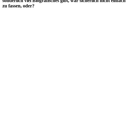
sonderlich viel Biografisches gibt, war sicherlich nicht einfach
zu fassen, oder?