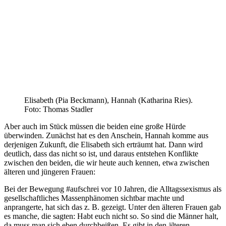
Elisabeth (Pia Beckmann), Hannah (Katharina Ries).
Foto: Thomas Stadler
Aber auch im Stück müssen die beiden eine große Hürde
überwinden. Zunächst hat es den Anschein, Hannah komme aus
derjenigen Zukunft, die Elisabeth sich erträumt hat. Dann wird
deutlich, dass das nicht so ist, und daraus entstehen Konflikte
zwischen den beiden, die wir heute auch kennen, etwa zwischen
älteren und jüngeren Frauen:
Bei der Bewegung #aufschrei vor 10 Jahren, die Alltagssexismus als
gesellschaftliches Massenphänomen sichtbar machte und
anprangerte, hat sich das z. B. gezeigt. Unter den älteren Frauen gab
es manche, die sagten: Habt euch nicht so. So sind die Männer halt,
da muss man sich eben durchbeißen. Es gibt in den älteren