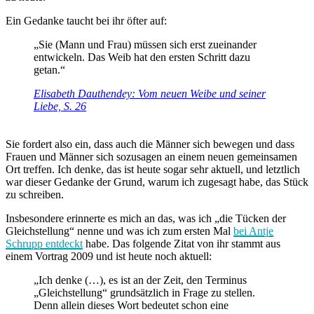
Ein Gedanke taucht bei ihr öfter auf:
„Sie (Mann und Frau) müssen sich erst zueinander
entwickeln. Das Weib hat den ersten Schritt dazu
getan.“
Elisabeth Dauthendey: Vom neuen Weibe und seiner
Liebe, S. 26
Sie fordert also ein, dass auch die Männer sich bewegen und dass
Frauen und Männer sich sozusagen an einem neuen gemeinsamen
Ort treffen. Ich denke, das ist heute sogar sehr aktuell, und letztlich
war dieser Gedanke der Grund, warum ich zugesagt habe, das Stück
zu schreiben.
Insbesondere erinnerte es mich an das, was ich „die Tücken der
Gleichstellung“ nenne und was ich zum ersten Mal
bei Antje
Schrupp entdeckt
habe. Das folgende Zitat von ihr stammt aus
einem Vortrag 2009 und ist heute noch aktuell:
„Ich denke (…), es ist an der Zeit, den Terminus
„Gleichstellung“ grundsätzlich in Frage zu stellen.
Denn allein dieses Wort bedeutet schon eine