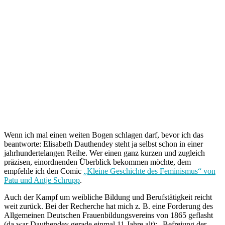
Wenn ich mal einen weiten Bogen schlagen darf, bevor ich das
beantworte: Elisabeth Dauthendey steht ja selbst schon in einer
jahrhundertelangen Reihe. Wer einen ganz kurzen und zugleich
präzisen, einordnenden Überblick bekommen möchte, dem
empfehle ich den Comic
„Kleine Geschichte des Feminismus“ von
Patu und Antje Schrupp
.
Auch der Kampf um weibliche Bildung und Berufstätigkeit reicht
weit zurück. Bei der Recherche hat mich z. B. eine Forderung des
Allgemeinen Deutschen Frauenbildungsvereins von 1865 geflasht
(da war Dauthendey gerade einmal 11 Jahre alt): „Befreiung der