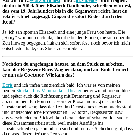
Als wir von „
Würzburg liest
“ und „
pics4peace
“ dich fragten,
ob du ein Stück über Elisabeth Dauthendey schreiben würdest,
das vom 19. Jahrhundert bis in die Gegenwart reicht, hast du
relativ schnell zugesagt. Gingen dir sofort Bilder durch den
Kopf?
Ja, ich sah spontan Elisabeth und eine junge Frau von heute. Die
„Story“ war noch nicht da, aber die beiden Frauen, die sich über die
Zeit hinweg begegnen, hakten sich sofort fest, noch bevor ich mich
entschieden hatte, das Stück zu schreiben.
Nachdem du angefangen hattest, an dem Stück zu arbeiten,
kam der Regisseur Boris Wagner dazu, und am Ende firmiert
er nun als Co-Autor. Wie kam das?
Boris
und ich trafen uns ziemlich bald. Ich war es von meinen
beiden
Stücken fürs Mainfranken Theater
her gewohnt, meine Idee
und später auch die Rohfassung mit Dramaturg und Regisseur
abzustimmen. Ich komme ja von der Prosa und mag das an der
Theaterarbeit sehr, dass der Text im Dienst eines Gesamtwerks steht
und unterschiedliche Professionen – Autor:in, Regisseur:in usw. –
aus verschiedenen Blickwinkeln heraus darauf schauen. Ich suche
diese Zusammenarbeit auch, weil meine Ausflüge ins
Theaterschreiben ja sporadisch sind und mir das Sicherheit gibt, dass
da etwas „Inszenierbares“ entsteht.