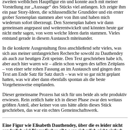
zweiten weiblichen Hauptfigur ein und konnte auch mit meiner
Vorstellung zur „Aussage“ des Stücks viel anfangen. Ich zeigte ihm
ein paar Story-Ideen, die schlussendliche Grundidee und ein erster
grober Szenenplan stammen aber von ihm und haben mich
wiederum sofort überzeugt. Den Szenenplan haben wir dann
gemeinsam angepasst und weiterentwickelt und könnten heute gar
nicht mehr sagen, von wem welche Ideen darin stammen. Vieles
entstand gerade in diesem Austausch miteinander.
In die konkrete Ausgestaltung floss anschließend sehr vieles, was
sich aus meiner umfangreichen Recherche sowohl zu Dauthendey
als auch zur heutigen Zeit speiste. Den Text geschrieben habe ich,
aber auch hier waren wir – allein schon wegen des taffen Zeitplans
– von einer sehr rohen Fassung an im Austausch und gingen den
Text am Ende Satz für Satz durch – was wir so gar nicht geplant
hatten, was wir aber dann ebenfalls spontan als die beste
Vorgehensweise empfanden.
Dieser gemeinsame Prozess hat sich für uns beide als sehr produktiv
erwiesen. Rein zeitlich hatte ich in dieser Phase zwar den weitaus
größten Anteil, aber keiner von uns hätte allein dieses Stück
geschrieben, das war ein echtes Gemeinschaftswerk.
Eine Figur wie Elisabeth Dauthendey, über die es leider nicht