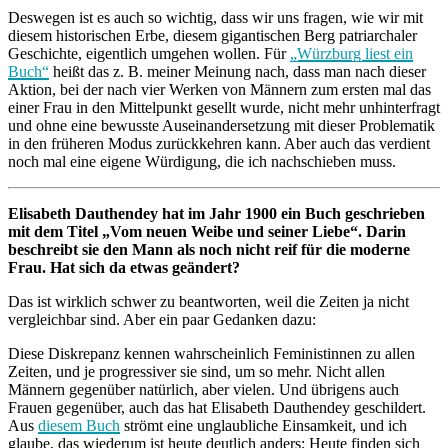
Deswegen ist es auch so wichtig, dass wir uns fragen, wie wir mit
diesem historischen Erbe, diesem gigantischen Berg patriarchaler
Geschichte, eigentlich umgehen wollen. Für
„Würzburg liest ein
Buch“
heißt das z. B. meiner Meinung nach, dass man nach dieser
Aktion, bei der nach vier Werken von Männern zum ersten mal das
einer Frau in den Mittelpunkt gesellt wurde, nicht mehr unhinterfragt
und ohne eine bewusste Auseinandersetzung mit dieser Problematik
in den früheren Modus zurückkehren kann. Aber auch das verdient
noch mal eine eigene Würdigung, die ich nachschieben muss.
Elisabeth Dauthendey hat im Jahr 1900 ein Buch geschrieben
mit dem Titel „Vom neuen Weibe und seiner Liebe“. Darin
beschreibt sie den Mann als noch nicht reif für die moderne
Frau. Hat sich da etwas geändert?
Das ist wirklich schwer zu beantworten, weil die Zeiten ja nicht
vergleichbar sind. Aber ein paar Gedanken dazu:
Diese Diskrepanz kennen wahrscheinlich Feministinnen zu allen
Zeiten, und je progressiver sie sind, um so mehr. Nicht allen
Männern gegenüber natürlich, aber vielen. Und übrigens auch
Frauen gegenüber, auch das hat Elisabeth Dauthendey geschildert.
Aus
diesem Buch
strömt eine unglaubliche Einsamkeit, und ich
glaube, das wiederum ist heute deutlich anders: Heute finden sich