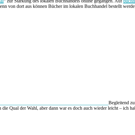
cal
“ zur Stärkung des lokalen Buchhandels online gegangen. Auf
buchh
enn von dort aus können Bücher im lokalen Buchhandel bestellt werde
Begleitend zu
ch die Qual der Wahl, aber dann war es doch auch wieder leicht – ich ha