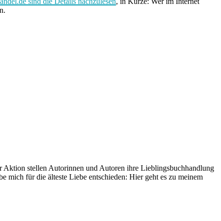
andel.de sind die Details nachzulesen
, in Kürze: Wer im Internet
n.
r Aktion stellen Autorinnen und Autoren ihre Lieblingsbuchhandlung
be mich für die älteste Liebe entschieden: Hier geht es zu meinem