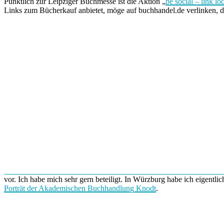
Pünktlich zur Leipziger Buchmesse ist die Aktion „
be social – link lo
Links zum Bücherkauf anbietet, möge auf buchhandel.de verlinken, d
vor. Ich habe mich sehr gern beteiligt. In Würzburg habe ich eigentli
Porträt der Akademischen Buchhandlung Knodt
.