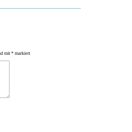
nd mit
*
markiert