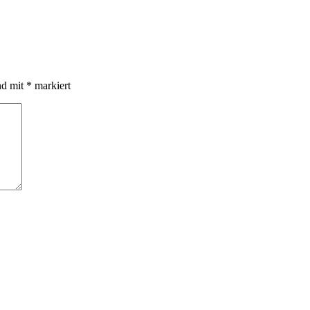
nd mit
*
markiert