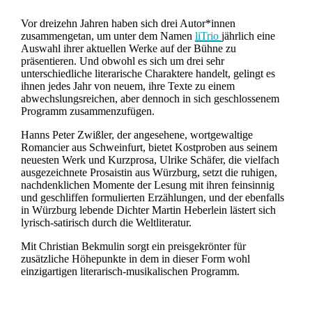
Vor dreizehn Jahren haben sich drei Autor*innen
zusammengetan, um unter dem Namen
liTrio
jährlich eine
Auswahl ihrer aktuellen Werke auf der Bühne zu
präsentieren. Und obwohl es sich um drei sehr
unterschiedliche literarische Charaktere handelt, gelingt es
ihnen jedes Jahr von neuem, ihre Texte zu einem
abwechslungsreichen, aber dennoch in sich geschlossenem
Programm zusammenzufügen.
Hanns Peter Zwißler, der angesehene, wortgewaltige
Romancier aus Schweinfurt, bietet Kostproben aus seinem
neuesten Werk und Kurzprosa, Ulrike Schäfer, die vielfach
ausgezeichnete Prosaistin aus Würzburg, setzt die ruhigen,
nachdenklichen Momente der Lesung mit ihren feinsinnig
und geschliffen formulierten Erzählungen, und der ebenfalls
in Würzburg lebende Dichter Martin Heberlein lästert sich
lyrisch-satirisch durch die Weltliteratur.
Mit Christian Bekmulin sorgt ein preisgekrönter für
zusätzliche Höhepunkte in dem in dieser Form wohl
einzigartigen literarisch-musikalischen Programm.