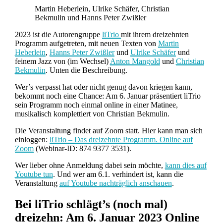
Martin Heberlein, Ulrike Schäfer, Christian
Bekmulin und Hanns Peter Zwißler
2023 ist die Autorengruppe
liTrio
mit ihrem dreizehnten
Programm aufgetreten, mit neuen Texten von
Martin
Heberlein
,
Hanns Peter Zwißler
und
Ulrike Schäfer
und
feinem Jazz von (im Wechsel)
Anton Mangold
und
Christian
Bekmulin
. Unten die Beschreibung.
Wer’s verpasst hat oder nicht genug davon kriegen kann,
bekommt noch eine Chance: Am 6. Januar präsentiert liTrio
sein Programm noch einmal online in einer Matinee,
musikalisch komplettiert von Christian Bekmulin.
Die Veranstaltung findet auf Zoom statt. Hier kann man sich
einloggen:
liTrio – Das dreizehnte Programm. Online auf
Zoom
(Webinar-ID: 874 9377 3531).
Wer lieber ohne Anmeldung dabei sein möchte,
kann dies auf
Youtube tun
. Und wer am 6.1. verhindert ist, kann die
Veranstaltung
auf Youtube nachträglich anschauen
.
Bei liTrio schlägt’s (noch mal)
dreizehn: Am 6. Januar 2023 Online