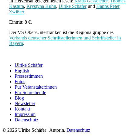
In Herzensangelegenheiten lesen:
Klaus Gasseleder
,
Thomas
Kastura
,
Krystyna Kuhn
,
Ulrike Schäfer
und
Hanns Peter
Zwißler
.
Eintritt: 8 €.
Der VS Ober/Unterfranken ist die Regionalgruppe des
Verbands deutscher Schriftstellerinnen und Schriftsteller in
Bayern
.
Ulrike Schäfer
English
Pressestimmen
Fotos
Für Veranstalter:innen
Für Schreibende
Blog
Newsletter
Kontakt
Impressum
Datenschutz
© 2026 Ulrike Schäfer | Autorin.
Datenschutz